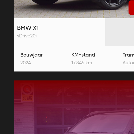
BMW X1
sDrive20i
Bouwjaar
KM-stand
Tran
2024
17.845 km
Auto