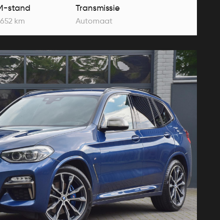
M-stand
Transmissie
.652 km
Automaat