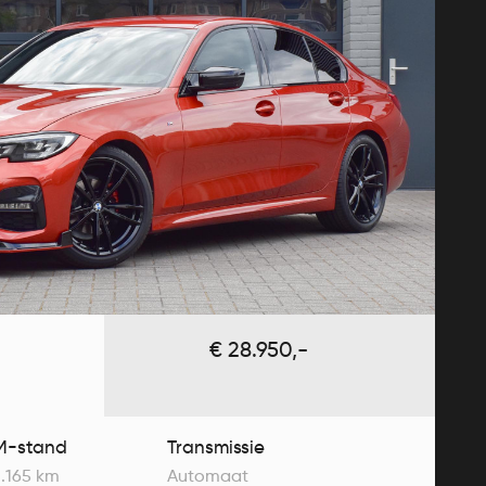
€ 28.950,-
M-stand
Transmissie
1.165 km
Automaat