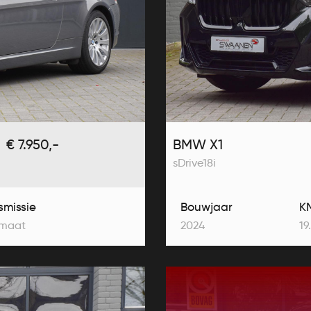
€ 7.950,-
BMW X1
sDrive18i
smissie
Bouwjaar
K
maat
2024
19