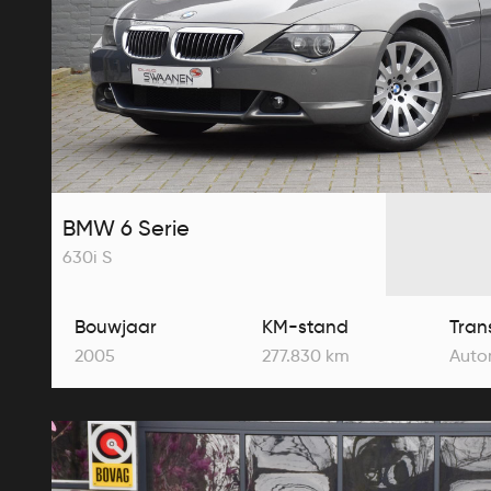
BMW 6 Serie
630i S
Bouwjaar
KM-stand
Tran
2005
277.830 km
Auto