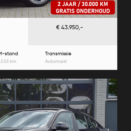
€ 43.950,-
M-stand
Transmissie
.533 km
Automaat