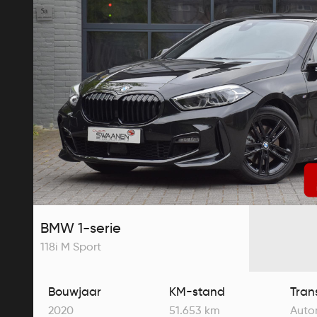
BMW 1-serie
118i M Sport
Bouwjaar
KM-stand
Tran
2020
51.653 km
Auto