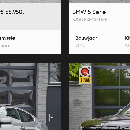
€ 55.950,-
BMW 5 Serie
520D EXECUTIVE
smissie
Bouwjaar
K
maat
2017
17