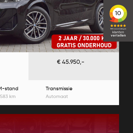
€ 45.950,-
M-stand
Transmissie
.583 km
Automaat