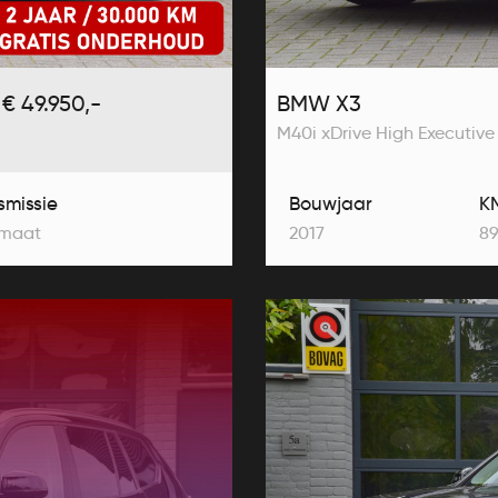
€ 49.950,-
BMW X3
M40i xDrive High Executive
smissie
Bouwjaar
K
maat
2017
89