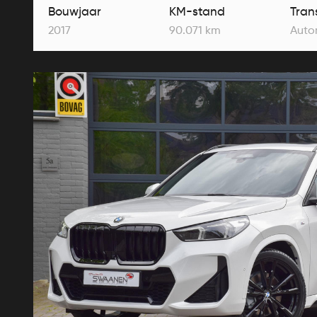
Bouwjaar
KM-stand
Tran
2017
90.071 km
Auto