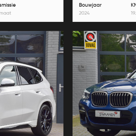
smissie
Bouwjaar
K
maat
2024
19