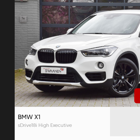
BMW X1
sDrive18i High Executive