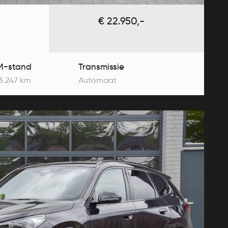
€ 22.950,-
M-stand
Transmissie
3.247 km
Automaat