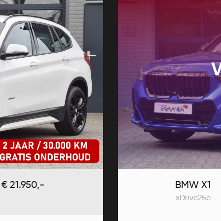
€ 21.950,-
BMW X1
xDrive25e