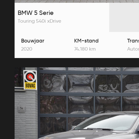
BMW 5 Serie
Touring 540i xDrive
Bouwjaar
KM-stand
Tran
2020
74.180 km
Auto