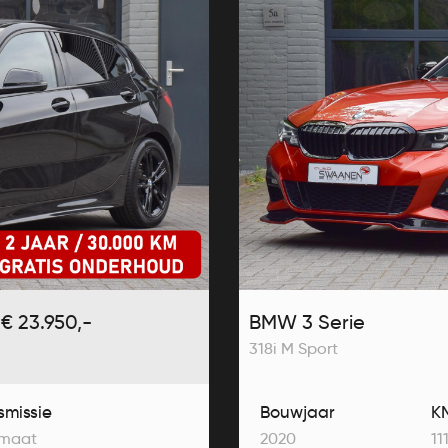
€ 23.950,-
BMW 3 Serie
318i M Sport
smissie
Bouwjaar
K
maat
2020
11